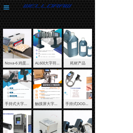
首页
끀
关于我们
应用实例
文件下载
产品中心
Nova-6 鸡蛋喷码机
AL60I大字符手持机
耗材产品
样品展示
联系我们
手持式大字符喷码机
触摸屏大字符喷码机
手持式DOD喷码机